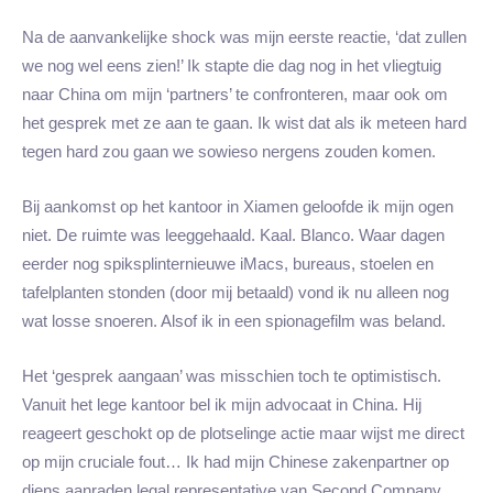
Na de aanvankelijke shock was mijn eerste reactie, ‘dat zullen
we nog wel eens zien!’ Ik stapte die dag nog in het vliegtuig
naar China om mijn ‘partners’ te confronteren, maar ook om
het gesprek met ze aan te gaan. Ik wist dat als ik meteen hard
tegen hard zou gaan we sowieso nergens zouden komen.
Bij aankomst op het kantoor in Xiamen geloofde ik mijn ogen
niet. De ruimte was leeggehaald. Kaal. Blanco. Waar dagen
eerder nog spiksplinternieuwe iMacs, bureaus, stoelen en
tafelplanten stonden (door mij betaald) vond ik nu alleen nog
wat losse snoeren. Alsof ik in een spionagefilm was beland.
Het ‘gesprek aangaan’ was misschien toch te optimistisch.
Vanuit het lege kantoor bel ik mijn advocaat in China. Hij
reageert geschokt op de plotselinge actie maar wijst me direct
op mijn cruciale fout… Ik had mijn Chinese zakenpartner op
diens aanraden legal representative van Second Company